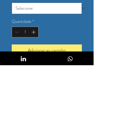
Quantidade
*
Adicionar ao carrinho
Sou a descrição de um produto. Sou um 
ótimo lugar para adicionar mais detalhes 
sobre o seu produto, como tamanho, 
material, cuidados especiais e instruções 
para limpeza.
INFORMAÇÕES DO
PRODUTO
Sou um detalhe do produto. Sou um ótimo