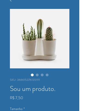
SKU: 366615376135191
Sou um produto.
Preço
R$ 7,50
Tamanho
*